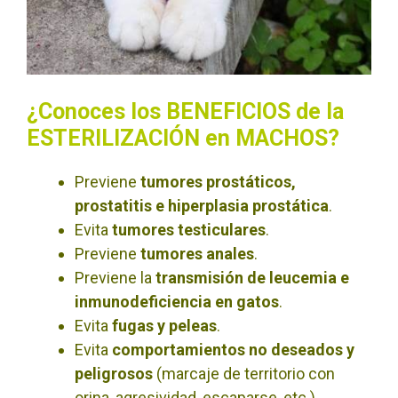
¿Conoces los BENEFICIOS de la
ESTERILIZACIÓN en MACHOS?
Previene
tumores prostáticos,
prostatitis e hiperplasia prostática
.
Evita
tumores testiculares
.
Previene
tumores anales
.
Previene la
transmisión de leucemia e
inmunodeficiencia en gatos
.
Evita
fugas y peleas
.
Evita
comportamientos no deseados y
peligrosos
(marcaje de territorio con
orina, agresividad, escaparse, etc.).