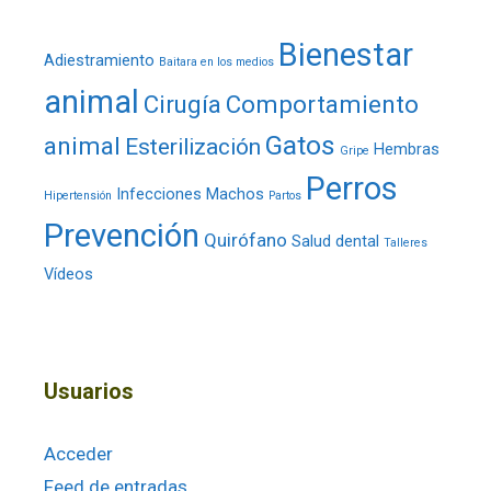
Bienestar
Adiestramiento
Baitara en los medios
animal
Cirugía
Comportamiento
Gatos
animal
Esterilización
Hembras
Gripe
Perros
Infecciones
Machos
Hipertensión
Partos
Prevención
Quirófano
Salud dental
Talleres
Vídeos
Usuarios
Acceder
Feed de entradas