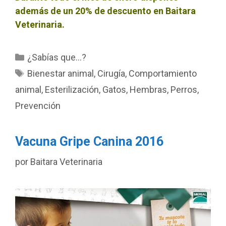
además de un 20% de descuento en Baitara
Veterinaria.
Categorías
¿Sabías que…?
Etiquetas
Bienestar animal
,
Cirugía
,
Comportamiento
animal
,
Esterilización
,
Gatos
,
Hembras
,
Perros
,
Prevención
Vacuna Gripe Canina 2016
por
Baitara Veterinaria