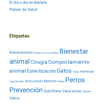
El día a día en Baitara
Planes de Salud
Etiquetas
Bienestar
Adiestramiento
Baitara en los medios
animal
Cirugía
Comportamiento
Gatos
animal
Esterilización
Hembras
Gripe
Perros
Infecciones
Machos
Hipertensión
Partos
Prevención
Quirófano
Salud dental
Talleres
Vídeos