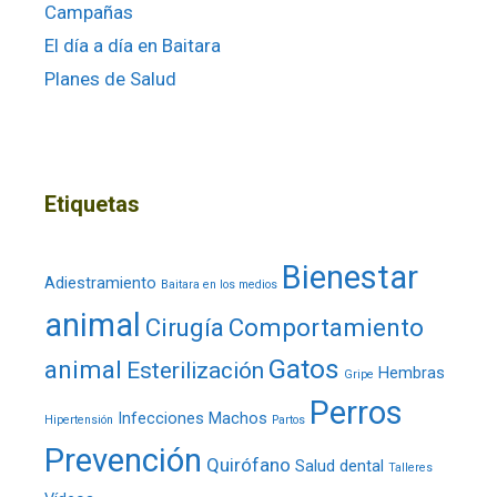
Campañas
El día a día en Baitara
Planes de Salud
Etiquetas
Bienestar
Adiestramiento
Baitara en los medios
animal
Cirugía
Comportamiento
Gatos
animal
Esterilización
Hembras
Gripe
Perros
Infecciones
Machos
Hipertensión
Partos
Prevención
Quirófano
Salud dental
Talleres