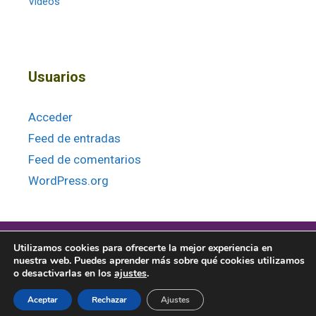
Vídeos
Usuarios
Acceder
Feed de entradas
Feed de comentarios
WordPress.org
Utilizamos cookies para ofrecerte la mejor experiencia en
nuestra web. Puedes aprender más sobre qué cookies utilizamos
o desactivarlas en los
ajustes
.
© 2026 · Baitara Veterinaria |
Política de privacidad
|
Términos y
Aceptar
Rechazar
Ajustes
condiciones