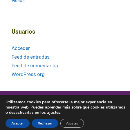
Vídeos
Usuarios
Acceder
Feed de entradas
Feed de comentarios
WordPress.org
Utilizamos cookies para ofrecerte la mejor experiencia en
nuestra web. Puedes aprender más sobre qué cookies utilizamos
o desactivarlas en los
ajustes
.
© 2026 · Baitara Veterinaria |
Política de privacidad
|
Términos y
Aceptar
Rechazar
Ajustes
condiciones