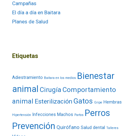
Campañas
El día a día en Baitara
Planes de Salud
Etiquetas
Bienestar
Adiestramiento
Baitara en los medios
animal
Cirugía
Comportamiento
Gatos
animal
Esterilización
Hembras
Gripe
Perros
Infecciones
Machos
Hipertensión
Partos
Prevención
Quirófano
Salud dental
Talleres