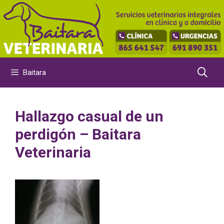
Saltar
al
contenido
Baitara
Hallazgo casual de un
perdigón – Baitara
Veterinaria