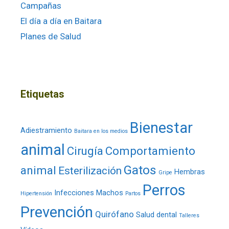
Campañas
El día a día en Baitara
Planes de Salud
Etiquetas
Bienestar
Adiestramiento
Baitara en los medios
animal
Cirugía
Comportamiento
Gatos
animal
Esterilización
Hembras
Gripe
Perros
Infecciones
Machos
Hipertensión
Partos
Prevención
Quirófano
Salud dental
Talleres