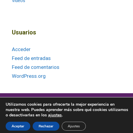
Vídeos
Usuarios
Acceder
Feed de entradas
Feed de comentarios
WordPress.org
Utilizamos cookies para ofrecerte la mejor experiencia en
nuestra web. Puedes aprender más sobre qué cookies utilizamos
o desactivarlas en los
ajustes
.
© 2026 · Baitara Veterinaria |
Política de privacidad
|
Términos y
Aceptar
Rechazar
Ajustes
condiciones