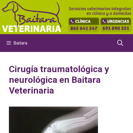
Saltar
al
contenido
Baitara
Cirugía traumatológica y
neurológica en Baitara
Veterinaria