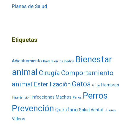
Planes de Salud
Etiquetas
Bienestar
Adiestramiento
Baitara en los medios
animal
Cirugía
Comportamiento
Gatos
animal
Esterilización
Hembras
Gripe
Perros
Infecciones
Machos
Hipertensión
Partos
Prevención
Quirófano
Salud dental
Talleres
Vídeos